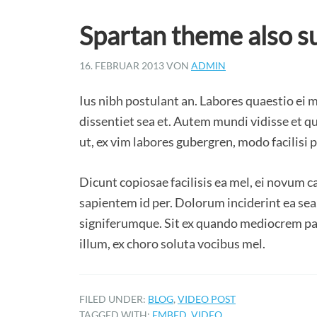
Spartan theme also s
16. FEBRUAR 2013
VON
ADMIN
Ius nibh postulant an. Labores quaestio ei m
dissentiet sea et. Autem mundi vidisse et q
ut, ex vim labores gubergren, modo facilisi 
Dicunt copiosae facilisis ea mel, ei novum c
sapientem id per. Dolorum inciderint ea se
signiferumque. Sit ex quando mediocrem pat
illum, ex choro soluta vocibus mel.
FILED UNDER:
BLOG
,
VIDEO POST
TAGGED WITH:
EMBED
,
VIDEO