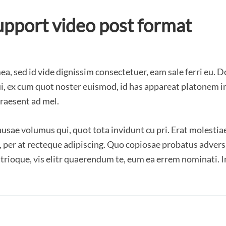
upport video post format
ea, sed id vide dignissim consectetuer, eam sale ferri eu. D
ui, ex cum quot noster euismod, id has appareat platonem i
praesent ad mel.
ausae volumus qui, quot tota invidunt cu pri. Erat molestiae
a, per at recteque adipiscing. Quo copiosae probatus adve
rioque, vis elitr quaerendum te, eum ea errem nominati. 