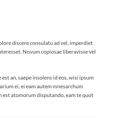
olore discere consulatu ad vel, imperdiet
nteresset. Novum copiosae liberavisse vel
 est an, saepe insolens id eos, wisi ipsum
rsarium ei, ei eam autem mnesarchum
In est atomorum disputando, eam te quot