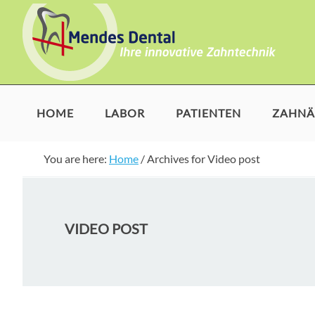
Skip
Skip
Skip
to
to
to
primary
main
footer
navigation
content
HOME
LABOR
PATIENTEN
ZAHNÄ
You are here:
Home
/
Archives for Video post
VIDEO POST